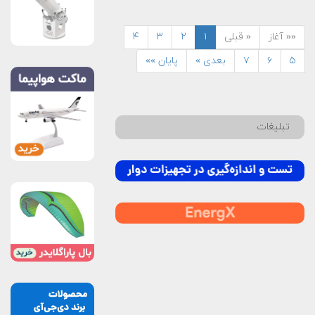
«« آغاز
« قبلی
۱
۲
۳
۴
۵
۶
۷
بعدی »
پایان »»
تبلیغات