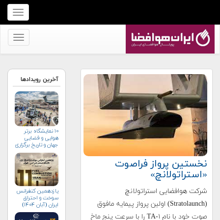
برای
نمایش
منو
برای
کلیک
نمایش
کنید
منو
کلیک
آخرین رویدادها
کنید
۱۰ نمایشگاه برتر
هوایی و فضایی
جهان و تاریخ برگزاری
آن‌ها
نخستین پرواز فراصوت
«استراتولانچ»
شرکت هوافضایی استراتولانچ
یازدهمین کنفرانس
سوخت و احتراق
(Stratolaunch) اولین پرواز پیمایه مافوق
ایران (آبان‌ ۱۴۰۴)
صوت خود با نام TA-۱ را با سرعت پنج ماخ