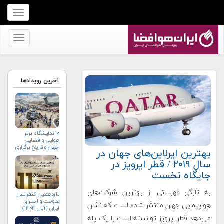
برای
نمایش
منو
برای
کلیک
نمایش
کنید
منو
کلیک
آخرین رویدادها
کنید
۱۰ نمایشگاه برتر
هوایی و فضایی
جهان و تاریخ برگزاری
بهترین ایرلاین‌های جهان در
آن‌ها
سال ۲۰۱۹ / قطر ایرویز در
جایگاه نخست
به تازگی فهرستی از بهترین شرکت‌های
یازدهمین کنفرانس
سوخت و احتراق
هواپیمایی جهان منتشر شده است که نشان
ایران (آبان‌ ۱۴۰۴)
می‌دهد قطر ایرویز توانسته است با یک پله