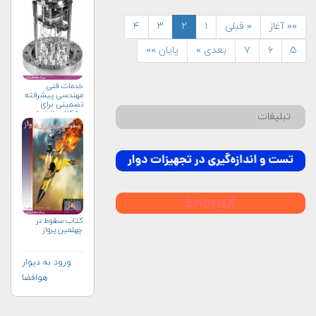
«« آغاز
« قبلی
۱
۲
۳
۴
۵
۶
۷
بعدی »
پایان »»
خدمات فنی
مهندسی پیشرفته
تضمینی برای
مشکلات لاینحل
تبلیغات
كتاب سقوط در
چهلمين پرواز
ورود به دیوار
هوافضا