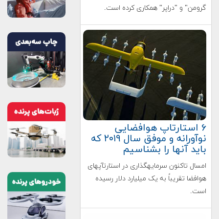
گرومن" و "دراپر" همکاری کرده است.
۶ استارتاپ هوافضایی
نوآورانه و موفق سال ۲۰۱۹ که
باید آن​ها را بشناسیم
امسال تاکنون سرمایه​گذاری در استارت​آپ​های
هوافضا تقریباً به یک میلیارد دلار رسیده
است.