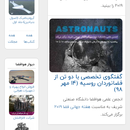
۲۰۱۹ را بینید.
آیرودینامیک (اصول
بنیادین)-جلد اول
همه
همه
کتاب‌ها
مجلات
دیوار هوافضا
گفتگوی تخصصی با دو تن از
فضانوردان روسیه (۱۴ مهر
فروش انواع پهپاد و
۹۸)
تجهيزات هوايي
انجمن علمی هوافضا دانشگاه صنعتی
شریف به مناسبت
هفته جهانی فضا ۲۰۱۹
برگزار می‌کند.
شرکت فلزافشان