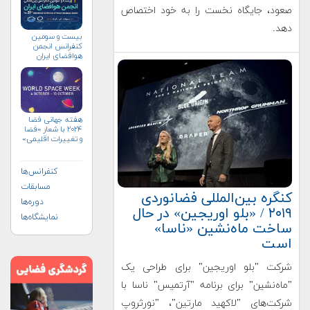
صعود، جایگاه نخست را به خود اختصاص
دهد.
بیست و سومین
کنفرانس انجمن
هوافضای ايران
(۱۴۰۴)
هفته جهانی فضا
۲۰۲۴ با شعار «فضا
و تغییرات اقلیمی»
(+پوستر)
کنفرانس‌ها
مسابقات
کنگره بین‌المللی فضانوردی
دوره‌ها
۲۰۱۹ / «بلو اوریجین» در حال
نمایشگاه‌ها
ساخت ماه‌نشین «ناسا»
است
شرکت "بلو اوریجین" برای طراحی یک
"ماه‌نشین" برای برنامه "آرتمیس" ناسا با
شرکت‌های "لاکهید مارتین"، "نورثروپ