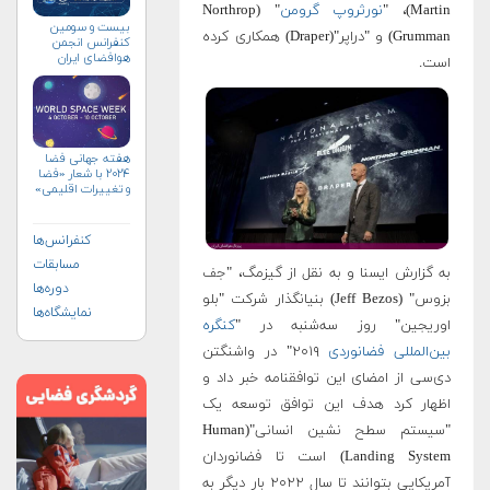
Martin)، "
نورثروپ گرومن
" (Northrop
بیست و سومین
Grumman) و "دراپر"(Draper) همکاری کرده
کنفرانس انجمن
هوافضای ايران
است.
(۱۴۰۴)
هفته جهانی فضا
۲۰۲۴ با شعار «فضا
و تغییرات اقلیمی»
(+پوستر)
کنفرانس‌ها
مسابقات
به گزارش ایسنا و به نقل از گیزمگ، "جف
دوره‌ها
بزوس" (Jeff Bezos) بنیانگذار شرکت "بلو
نمایشگاه‌ها
اوریجین" روز سه‌شنبه در "
کنگره
بین‌المللی فضانوردی
۲۰۱۹" در واشنگتن
دی‌سی از امضای این توافقنامه خبر داد و
اظهار کرد هدف این توافق توسعه یک
"سیستم سطح نشین انسانی"(Human
Landing System) است تا فضانوردان
آمریکایی بتوانند تا سال ۲۰۲۲ بار دیگر به