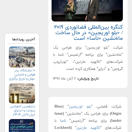
کنگره بین‌المللی فضانوردی ۲۰۱۹
/ «بلو اوریجین» در حال ساخت
ماه‌نشین «ناسا» است
آخرین رویدادها
شرکت "بلو اوریجین" برای طراحی یک
"ماه‌نشین" برای برنامه "آرتمیس" ناسا با
شرکت‌های "لاکهید مارتین"، "نورثروپ
گرومن" و "دراپر" همکاری کرده است.
۱۰ نمایشگاه برتر
هوایی و فضایی
تاریخ ویرایش:
۲ آبان ماه ۱۳۹۸
جهان و تاریخ برگزاری
آن‌ها
شرکت فضایی "
بلو اوریجین
" (Blue
یازدهمین کنفرانس
سوخت و احتراق
Origin) برای طراحی یک "ماه‌نشین" (lunar
ایران (آبان‌ ۱۴۰۴)
lander) برای برنامه "آرتمیس"
ناسا
با
شرکت‌های "
لاکهید مارتین
" (Lockheed