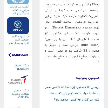
پیمانکار اصلی با مسئولیت کلی در مدیریت
کمیته سازمان ملل
برنامه‌ها، مهندسی سیستم‌ها و ایمنی
در امور استفاده
صلح‌آمیز از فضا
ماموریت فعالیت خواهد کرد. علاوه بر این
(کوپوس)
امور، بلو اوریجین ساخت قطعه‌ای برای
فرود موسوم به (Descent Element) را بر
عهده خواهد داشت. این فضاپیما نیز
سازمان همکاری
همانند فضاپیمای "ماه آبی یا بلو مون"
فضایی آسیا
اقیانوسیه، اپسکو
(Blue Moon) طراحی شده و مجهز به
(APSCO)
موتور BE-۷ شرکت بلو اوریجین است و
می‌تواند سطح نشین را به سطح ماه ارسال
کند
.
شرکت امبرائر
(Embraer)
همچنین بخوانید:
بررسی ۱۷ فضانورد زن ناسا که شانس سفر
شرکت صنایع
به ماه را دارند / نخستین زنی که به ماه
هوافضای ترکیه
(TUSAŞ)
قدم می‌گذارد چه کسی خواهد بود؟