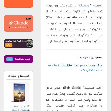
اصطلاح "
اویونیک
" یا الکترونیک هوانوردی
(Avionics) یک تکواژ مرکب است که از
ترکیب دو کلمه (Aviation و Electronics)
ایجاد شده و معمولا اشاره به تجهیزات
الکترونیکی هواپیما، ماهواره و فضاپیما
مانند نمایشگرها، کامپیوترها، حسگرها،
عملگرها و فرستنده-گیرنده‌های آن‌ها دارد.
همچنین بخوانید:
مرکز هدایت ماموریت «بازگشت انسان به
ماه» انتخاب شد
کتاب‌ها و مجلات
"باب اسمیت" (Bob Smith)، مدیر عامل
شرکت بلو اوریجین گفت: چالش‌های ملی
خواستار پاسخ ملی است. ما مفتخریم که
با همکاری چند شرکت فضایی دیگر
آشنایی با صنعت
هوانوردی و نحوه