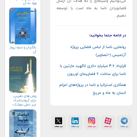
می‌توانیم وسیله‌ای را که هدف آن ارسال
ورود به آن
فضانوردان ناسا به ماه است را توسعه
دهیم.
در ادامه حتما بخوانید:
رونمایی ناسا از لباس فضایی پروژه
بالگردان و نحوه پرواز
آن
آرتمیس (+تصاویر)
قرارداد ۴.۶ میلیارد دلاری لاکهید‌ مارتین با
ناسا برای ساخت ۶ فضاپیمای اوریون
همکاری استرالیا و ناسا در پروژه‌های اعزام
انسان به ماه و مریخ
روش های تقریبی
برای آیرودینامیک
غیر خطی موشک-
جلد دوم