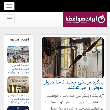
برای
نمایش
منو
برای
کلیک
نمایش
کنید
منو
کلیک
آخرین رویدادها
کنید
۱۰ نمایشگاه برتر
هوایی و فضایی
جهان و تاریخ برگزاری
آن‌ها
بالگرد مریخی جدید ناسا دیوار
صوتی را می‌شکند
آزمایشگاه پیشرانش جت ناسا با موفقیت
یازدهمین کنفرانس
سوخت و احتراق
ملخه‌های جدیدی را آزمایش کرده است که
ایران (آبان‌ ۱۴۰۴)
در شرایط شبیه‌سازی شده مریخ، دیوار