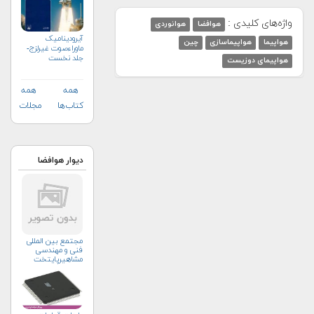
واژه‌های کلیدی :
هوافضا
هوانوردی
آیرودینامیک
هواپیما
هواپیماسازی
چین
ماوراءصوت غیرلزج-
جلد نخست
هواپیمای دوزیست
همه
همه
کتاب‌ها
مجلات
دیوار هوافضا
مجتمع بین المللی
فنی و مهندسی
مشاهیرپایتخت