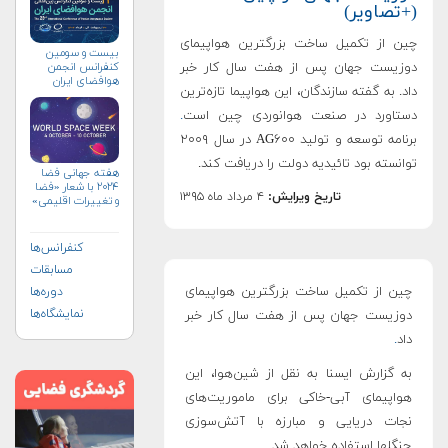
(+تصاویر)
چین از تکمیل ساخت بزرگترین هواپیمای
بیست و سومین
کنفرانس انجمن
دوزیست جهان پس از هفت سال کار خبر
هوافضای ايران
داد. به گفته سازندگان، این هواپیما تازه‌ترین
(۱۴۰۴)
دستاورد در صنعت هوانوردی چین است
.
برنامه توسعه و تولید AG۶۰۰ در سال ۲۰۰۹
توانسته بود تائیدیه دولت را دریافت کند.
هفته جهانی فضا
۲۰۲۴ با شعار «فضا
تاریخ ویرایش:
۴ مرداد ماه ۱۳۹۵
و تغییرات اقلیمی»
(+پوستر)
کنفرانس‌ها
مسابقات
چین از تکمیل ساخت بزرگترین هواپیمای
دوره‌ها
نمایشگاه‌ها
دوزیست جهان پس از هفت سال کار خبر
داد
.
به گزارش ایسنا به نقل از شین‌هوا، این
هواپیمای آبی‌-خاکی برای ماموریت‌های
نجات دریایی و مبارزه با آتش‌سوزی
جنگلها استفاده خواهد شد.