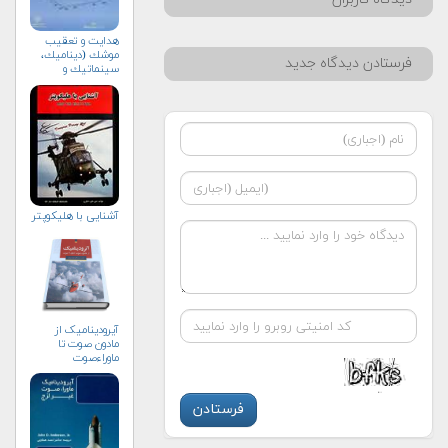
هدايت و تعقيب
موشك (ديناميك،
فرستادن دیدگاه جدید
سينماتيك و
كنترل)
آشنایی با هلیكوپتر
آیرودینامیک از
مادون صوت تا
ماوراءصوت