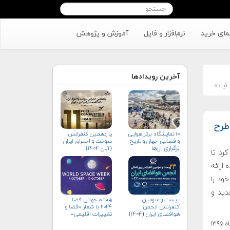
مای خرید
نرم‌افزار و فایل
آموزش و پژوهش
آخرین رویدادها
آینده
 طرح
۱۰ نمایشگاه برتر هوایی
یازدهمین کنفرانس
و فضایی جهان و تاریخ
سوخت و احتراق ایران
برگزاری آن‌ها
(آبان‌ ۱۴۰۴)
رد تا
 ارائه
خود را
جدید و
بیست و سومین
هفته جهانی فضا
کنفرانس انجمن
۲۰۲۴ با شعار «فضا و
هوافضای ايران (۱۴۰۴)
تغییرات اقلیمی»
(+پوستر)