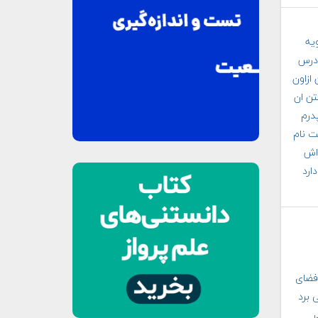
یه
ادرس
ازاون
تن ان
م وپدرم
ت نام
 اش
ارد
 فضای
 برد
ر