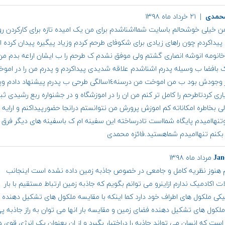
محمدی
| ۲۱ خرداد ماه ۱۳۹۸
ن خیلی خوشحالم باسایت شمااشناشدم برای من یک امیده تازه برای کارکردن رو
پیداکردم چون راهای زیادی برای شکوفای طرحم کردم وزیاد پیگیره پیدان کرده 
 خانومه انوشه انصاری گشتم ولی موفق نشدم ک طرحم را ب ایشان اراعه بدم من 
 بافضا ب وسیله پدرم اشناشدم علاقه شدیدی پیداکردم و پدرم من را در اموخ
هرچ در وجودش بود ب من اموخت من درسنه۱٤سالگی طرحی ب پدرم پیشنهاد داد
اری کردتاطرحم را کامل تر کنم من ان را در اموزشگاه و در جشنواره ربع رشیدی ثب
ی بخاطره امکاناته کم اموزش پرورش من نتوانستم درانجا حضورپیداکنم و ارايه
تنهاامیدم پایگاه شمااست تادرساخته این سفینه ام ک باسفینه های دیگر فرق د
بکنم تنهاامیدم شماهستید.فائزه محمدی
Jan
م هنوز نظریه کامل و جامعی در خصوص جاذبه زمین داده نشده است اینجانب
 اکادمیک ندارم ازاینرو می توانم بگویم که جاذبه زمین ارتباط مستقیم با بار
نیکی ملکول های اطراف خود دارد کما اینکه با مقایسه ملکول های تشکیل دهنده
 ملکول های تشکیل دهنده فضای زمین و مقایسه بار انها می توان به راز جاذبه پی
 است که انسان می تواند جاذبه را دراختیار بگیرد و از ان بعنوان یک انرژی قوی د