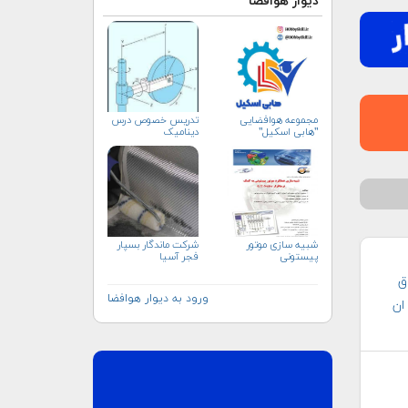
دیوار هوافضا
مجموعه هوافضایی
تدریس خصوص درس
"هابی اسکیل"
دینامیک
شبیه سازی موتور
شرکت ماندگار بسپار
پیستونی
فجر آسیا
ق
ورود به دیوار هوافضا
ان