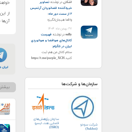
اشکان
در نوشته
تصاویر
خواهند
خیره‌کننده فضانوردان آرتمیس
۲ از سمت دور ماه
:
واقعا هیجان‌انگیزه
آن‌ها 
۲۷ بهمن ماه ۱۴۰۴
sully
در نوشته
فهرست
کانال‌های هوافضا و هوانوردی
ایران در تلگرام
:
سلام کانال من هم ثبت
کنید.https://t.me/purple_XCH
سازمان‌ها و شرکت‌ها
بیشتر 
سازمان پژوهش‌های
فضایی هند، ایسرو
شرکت سوخو
(ISRO)
(Sukhoi)