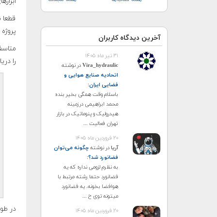
ابزاره
قطعا ن
پروژه 
آخرین دیدگاه کاربران
۳۱ تیر ماه ۱۴۰۵
را دری
Vira_hydraulic
در نوشته
اتحادیه صنایع هوایی و
فضایی ایران
:
باسلام وقت همگی بخیر بنده
محمد ابراهیمی درزمینه
هیدرولیک و پنوماتیک در بازار
تهران فعالیت ...
۲۰ فروردین ماه ۱۴۰۵
آریا
در نوشته
چگونه می‌توان
فضانورد شد؟
:
به نظرم لزومی نداره که یه
فضانورد حتما رشته مرتبط با
هوافضا بخونه. یه فضانورد
میتونه توی ح ...
۲۰ فروردین ماه ۱۴۰۵