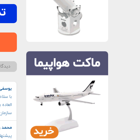
دیدگاه
یوسفی 
با سلا
العاده 
سازمان
محمد ر
پیشنها