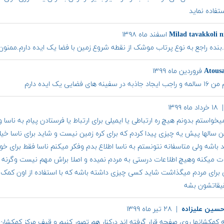
ستفاده نماید
Milad tavakkoli n
.بنده راجع به نوع پرتاب موشک از نقطه شروع زمین با فضا یک ایده دارم.ممنون
Atous
در سفینه های فضایی یک ایده دارم
داد ماه ۱۳۹۹
خواستم بدونم هیچ ره ارتباطی یا ایمیلی برای ارتباط یا فرستادن پیام به ناسا 
ن سالها پیش یه چیزی پیدا کردم که برای کره زمین نیست و شاید برای ناسا خی
د باشه ولی متاسفانه نتونستم به ناسا اطلاع بدم وفکر میکنم ناسا فقط برای خ
ت میکنه وهیچ اطلاعات درستی به مردم نمیده و اصلا براش مهم نیست وگرنه ی
ی برای مردم میگذاشت شاید کسی چیزی داشته باشه که با استفاده از اون کمک 
یقاتشون بشه
سین علیزاده
| ۲۸ تیر ماه ۱۳۹۹
ه کهکشانها روی صفحه قرار گرفته اند درکنار هم تصور کنیم و قیف مرکز کهکشان