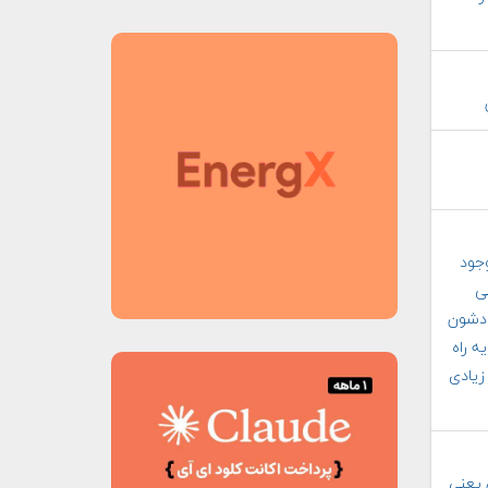
وجود
لی
ودشون
ه راه
زیادی
 یعنی