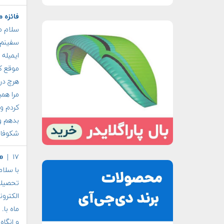
فائزه 
سلام م
سفینم 
ایمیله
موقع ک
مرا همی
کردم ول
بدهم و
شکوفا 
| ۱۷ مرداد ماه ۱۳۹۸
o
با سلا
تحصیلات
الکترو
ماه با.
و انگاه