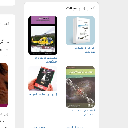
کتاب‌ها و مجلات
ناسا ط
را در 
به گزا
طراحی و عملکرد
این بر
هواپیما
کند که
محیط‌های پروازی
هلیكوپتر
زمین زیر سایه ماهواره
تخصيص قابليت
این س
اطمينان
سیستم
همه کتاب‌ها
همه مجلات