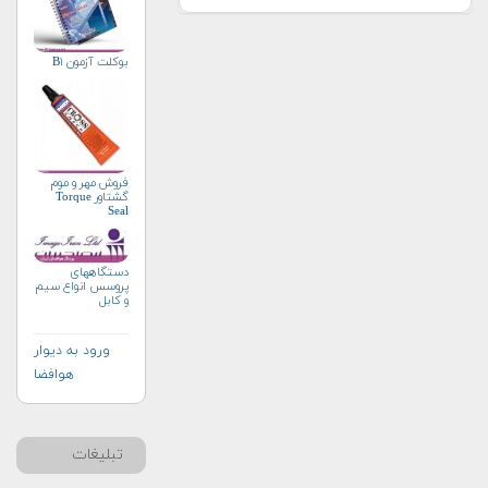
بوکلت آزمون B۱
فروش مهر و موم
گشتاور Torque
Seal
دستگاههای
پروسس انواع سیم
و کابل
ورود به دیوار
هوافضا
تبلیغات