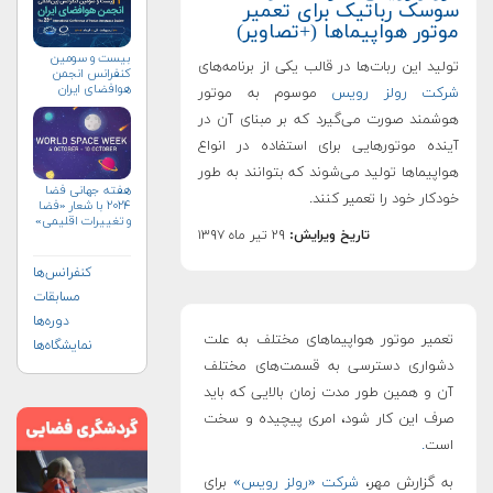
سوسک رباتیک برای تعمیر
موتور هواپیماها (+تصاویر)
بیست و سومین
تولید این ربات‌ها در قالب یکی از برنامه‌های
کنفرانس انجمن
هوافضای ايران
شرکت رولز رویس
موسوم به موتور
(۱۴۰۴)
هوشمند صورت می‌گیرد که بر مبنای آن در
آینده موتورهایی برای استفاده در انواع
هواپیماها تولید می‌شوند که بتوانند به طور
هفته جهانی فضا
خودکار خود را تعمیر کنند.
۲۰۲۴ با شعار «فضا
و تغییرات اقلیمی»
تاریخ ویرایش:
۲۹ تیر ماه ۱۳۹۷
(+پوستر)
کنفرانس‌ها
مسابقات
دوره‌ها
تعمیر موتور هواپیماهای مختلف به علت
نمایشگاه‌ها
دشواری دسترسی به قسمت‌های مختلف
آن و همین طور مدت زمان بالایی که باید
صرف این کار شود، امری پیچیده و سخت
است
.
به گزارش مهر،
شرکت «رولز رویس»
برای