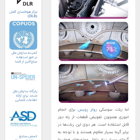
مرکز هوافضای آلمان
(DLR)
کمیته سازمان ملل
در امور استفاده
صلح‌آمیز از فضا
(کوپوس)
پایگاه سازمان ملل
متحد برای ارائه
اطلاعات فضایی
به‌منظور مدیریت
بلایا و واکنش‌های
اما ربات سوسکی
رولز رویس
برای انجام
اضطراری (UN-
اموری همچون تعویض قطعات از راه دور
SPIDER)
قابل استفاده است. هر دوی این ربات‌ها در
برابر گرما بسیار مقاوم هستند و با توجه به
انجمن صنايع
گرمای بسیار زیاد داخل موتورهای هواپیما