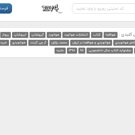
ی کلیدی :
هوافضا
کتاب
انتشارات هوانورد
هوانورد
آیروشاپ
ایروشاپ
پرواز
امل هوانوردی
هوانوردی و هوافضا در ایران
محمد رزازان
آر جی گرنت
هوانوردی
خرید
جشنواره کتاب سال دانشجویی
۹۸
۱۳۹۸
جایزه