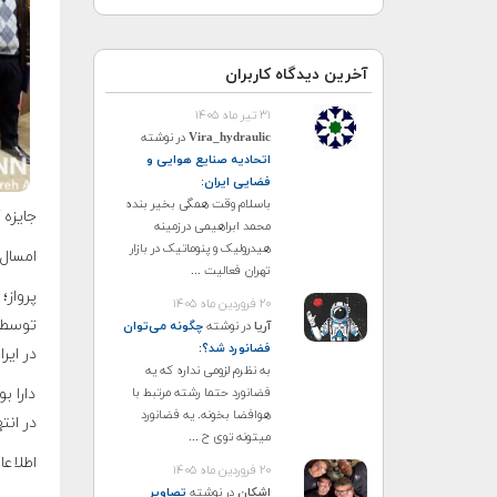
آخرین دیدگاه کاربران
۳۱ تیر ماه ۱۴۰۵
Vira_hydraulic
در نوشته
اتحادیه صنایع هوایی و
فضایی ایران
:
باسلام وقت همگی بخیر بنده
جایزه 
محمد ابراهیمی درزمینه
هیدرولیک و پنوماتیک در بازار
امسال 
تهران فعالیت ...
۲۰ فروردین ماه ۱۴۰۵
آریا
در نوشته
چگونه می‌توان
فضانورد شد؟
:
در ایر
به نظرم لزومی نداره که یه
دارا ب
فضانورد حتما رشته مرتبط با
هوافضا بخونه. یه فضانورد
در انت
میتونه توی ح ...
اطلاعا
۲۰ فروردین ماه ۱۴۰۵
اشکان
در نوشته
تصاویر