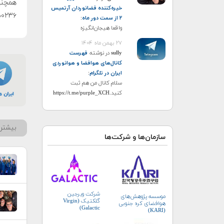
خیره‌کننده فضانوردان آرتمیس
۰۲۳۶)
۲ از سمت دور ماه
:
واقعا هیجان‌انگیزه
۲۷ بهمن ماه ۱۴۰۴
sully
در نوشته
فهرست
کانال‌های هوافضا و هوانوردی
ایران در تلگرام
:
سلام کانال من هم ثبت
کنید.https://t.me/purple_XCH
بیشتر 
سازمان‌ها و شرکت‌ها
شرکت ویرجین
موسسه پژوهش‌های
گلکتیک (Virgin
هوافضای کره جنوبی
Galactic)
(KARI)