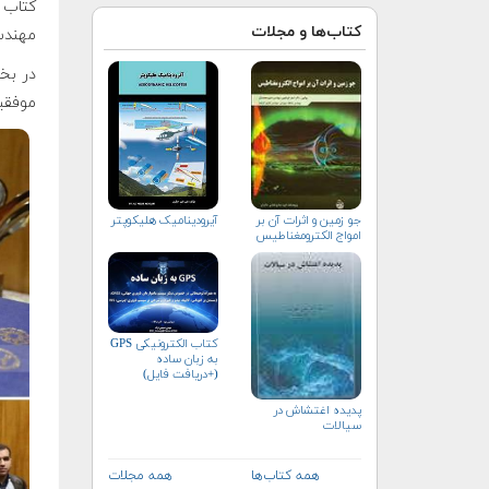
کتاب‌ها و مجلات
مهندس
موفقی
آیرودینامیک هلیکوپتر
جو زمين و اثرات آن بر
امواج الكترومغناطيس
کتاب الکترونیکی GPS
به زبان ساده
(+دریافت فایل)
پدیده اغتشاش در
سیالات
همه کتاب‌ها
همه مجلات