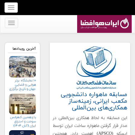
برای
نمایش
منو
برای
کلیک
نمایش
کنید
منو
کلیک
آخرین رویدادها
کنید
۱۰ نمایشگاه برتر
هوایی و فضایی
جهان و تاریخ برگزاری
مسابقه ماهواره دانشجویی
آن‌ها
مکعب ایرانی، زمینه‌ساز
همکاری‌های بین‌المللی
یازدهمین کنفرانس
این مسابقه به لحاظ همکاری بین‌المللی در
سوخت و احتراق
مدار قرار گرفتن ماهواره ساخت ایران توسط
ایران (آبان‌ ۱۴۰۴)
اپسکو (APSCO) اهمیت دارد. همچنین