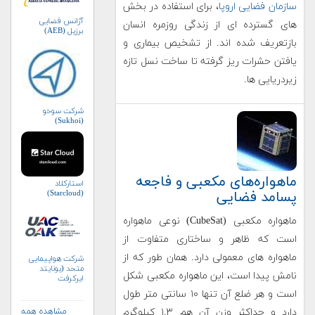
سازمان فضایی اروپا
، برای استفاده در بخش
آژانس فضایی
های گسترده ای از زندگی روزمره انسان
برزیل (AEB)
بازتعریف شده اند. از تشخیص بیماری و
یافتن حشرات ریز گرفته تا ساخت نسل تازه
زیردریایی ها.
شرکت سوخو
(Sukhoi)
ماهواره‌های مکعبی و فاجعه
استارکلاد
پسامد فضایی
(Starcloud)
ماهواره مکعبی (CubeSat) نوعی ماهواره
است که ظاهر و ساختاری متفاوت از
ماهواره های معمولی دارد. همان طور که از
شرکت هواپیمایی
متحد (یونایتد
نامش پیدا است، این ماهواره مکعبی شکل
ایرکرفت
کورپوریشن)
است و هر ضلع آن تنها ۱۰ سانتی متر طول
دارد و حداکثر وزن آن هم ۱.۳ کیلوگرم
مشاهده همه