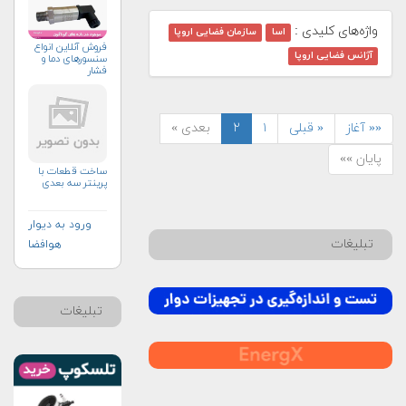
واژه‌های کلیدی :
اسا
سازمان فضایی اروپا
فروش آنلاین انواع
آژانس فضایی اروپا
سنسورهای دما و
فشار
«« آغاز
« قبلی
۱
۲
بعدی »
پایان »»
ساخت قطعات با
پرینتر سه بعدی
ورود به دیوار
تبلیغات
هوافضا
تبلیغات