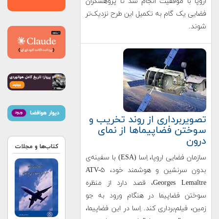
اروپا با موفقیت انجام شد تا پژوهشگران
فضایی یک گام به تکمیل این طرح نزدیک‌تر
شوند.
تصویربرداری از روند تخریب و
سوختن فضاپیماها از نمای
درون
کتاب‌ها و مجلات
سازمان فضایی اروپا، اِسا (ESA) با سفینه‌ی
بدون سرنشین و هوشمند خود، ATV-۵
Georges Lemaître، قصد دارد از منظره
سوختن فضاپیما در هنگام ورود به جو
زمین، فیلم‌برداری کند. اِسا در این فضاپیما،