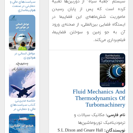
سیستم "جعبه سیاه" از دوربین‌ها تعبیه
سياست‌هاي مالي و
حمايتي در صنعت
کرده است که پس از پایان رسیدن
هواپيماسازي
غيرنظامي+دریافت
ماموریت شش‌ماهه‌ی این فضاپیما در
نسخه‌ الکترونیکی
ایستگاه فضایی بین‌المللی، از صحنه‌ی ورود
آن به جو زمین و سوختن فضاپیما،
فیلم‌برداری می‌کند.
عوامل انسانی در
هوانوردی
Fluid Mechanics And
Thermodynamics Of
خلاصه مدیریتی
Turbomachinery
کتاب سياست‌هاي
مالي و حمايتي در
صنعت
نام فارسی:
مکانیک سیالات و
هواپيماسازي
غيرنظامي+دریافت
ترمودینامیک توربوماشین‌ها
نسخه‌ الکترونیکی
نویسندگان:
S.L.Dixon and Cesare Hall