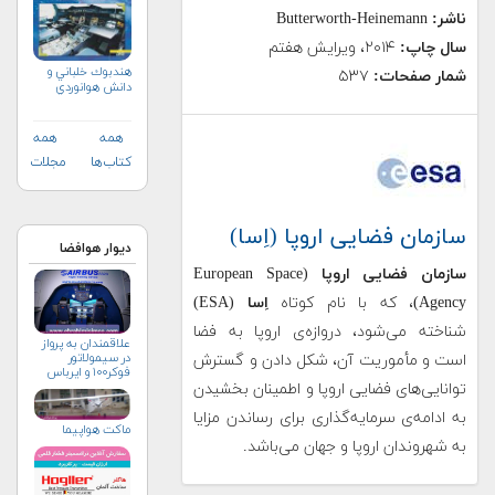
ناشر:
Butterworth-Heinemann
سال چاپ:
۲۰۱۴، ویرایش هفتم
هندبوك خلباني و
شمار صفحات:
۵۳۷
دانش هوانوردي
همه
همه
کتاب‌ها
مجلات
سازمان فضایی اروپا (اِسا)
دیوار هوافضا
سازمان فضایی اروپا
(European Space
Agency)، که با نام کوتاه
اِسا
(ESA)
شناخته می‌شود، دروازه­‌ی اروپا به فضا
علاقمندان به پرواز
در سیمولاتور
است و مأموریت آن، شکل دادن و گسترش
فوکر۱۰۰ و ایرباس
توانایی­‌های فضایی اروپا و اطمینان بخشیدن
به ادامه­‌ی سرمایه­‌گذاری برای رساندن مزایا
ماکت هواپیما
به شهروندان اروپا و جهان می­‌باشد.