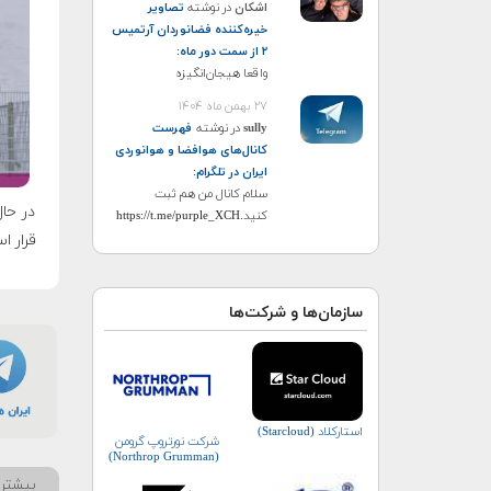
اشکان
در نوشته
تصاویر
خیره‌کننده فضانوردان آرتمیس
۲ از سمت دور ماه
:
واقعا هیجان‌انگیزه
۲۷ بهمن ماه ۱۴۰۴
sully
در نوشته
فهرست
کانال‌های هوافضا و هوانوردی
ایران در تلگرام
:
سلام کانال من هم ثبت
در حا
کنید.https://t.me/purple_XCH
قرار ا
سازمان‌ها و شرکت‌ها
استارکلاد (Starcloud)
شرکت نورتروپ گرومن
(Northrop Grumman)
بیشتر 