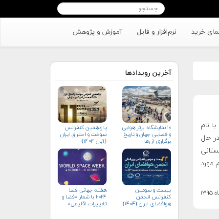
مای خرید
نرم‌افزار و فایل
آموزش و پژوهش
آخرین رویدادها
ا نام
۱۰ نمایشگاه برتر هوایی
یازدهمین کنفرانس
و فضایی جهان و تاریخ
سوخت و احتراق ایران
 در حال
برگزاری آن‌ها
(آبان‌ ۱۴۰۴)
ستانی
 مورد
بیست و سومین
هفته جهانی فضا
کنفرانس انجمن
۲۰۲۴ با شعار «فضا و
هوافضای ايران (۱۴۰۴)
تغییرات اقلیمی»
(+پوستر)