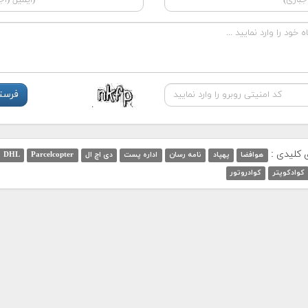
ی کلیدی :
هوافضا
پهپاد
نامه رسان
اداره پست
دی اچ ال
Parcelcopter
DHL
کوادکوپتر
کوادروتور