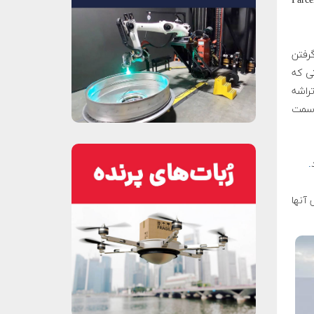
دی پهپاد نامه رسان با نام Parcelcopter
گرفتن
ی که
راشه
 و به آن سمت
.
مایش آنها