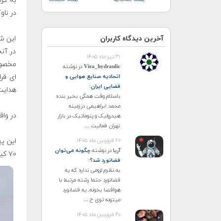
در نا
آخرین دیدگاه کاربران
این شر
در آن
۳۱ تیر ماه ۱۴۰۵
مخصوص
Vira_hydraulic
در نوشته
اتحادیه صنایع هوایی و
فضایی ایران
:
هدایت
باسلام وقت همگی بخیر بنده
محمد ابراهیمی درزمینه
در وا
هیدرولیک و پنوماتیک در بازار
تهران فعالیت ...
۲۰ فروردین ماه ۱۴۰۵
آریا
در نوشته
چگونه می‌توان
۷۰ کیلومتر و از قدرت حمل بار ۲.۲ کیلوگرم برخوردار هستند.
فضانورد شد؟
:
به نظرم لزومی نداره که یه
فضانورد حتما رشته مرتبط با
هوافضا بخونه. یه فضانورد
میتونه توی ح ...
۲۰ فروردین ماه ۱۴۰۵