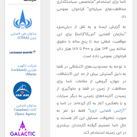
شرکت‌ها
ناسا برای استخدام "متخصص سیاستگذاری
محافظت‌های سیاره‌ای" فراخوان عمومی
داد.
به گزارش ایسنا و به نقل از دیلی‌میل،
سازمان ملی فضایی
"سازمان فضایی آمریکا"(ناسا) برای این
چین (CNSA)
موقعیت شغلی سه تا پنج ساله با حقوق
سالانه بین ۱۲۴ هزار و ۴۰۰ تا ۱۸۷ هزار دلار،
فراخوان عمومی داده است
.
شرکت لاکهید
با توجه به محدودیت‌های اکتشافی در فضا
مارتین (Lockheed
به دلیل گسترش بیش از حد این اکتشافات
Martin)
در جهان، گروهی از مقامات ناسا برای
محافظت از زمین در فضا و جلوگیری از
رسیدن آلاینده‌های زمینی به دیگر سیارات
و یا بالعکس، آغاز به کار کرده‌اند. در ناسا و
سازمان فضایی
کانادا (Canadian
"آژانس فضایی اروپا"
فقط دو نفر به
Space Agency)
صورت تمام‌وقت مسئول این کار هستند و
حال ناسا تصمیم گرفته کارمندان بیشتری
در این زمینه استخدام کند.