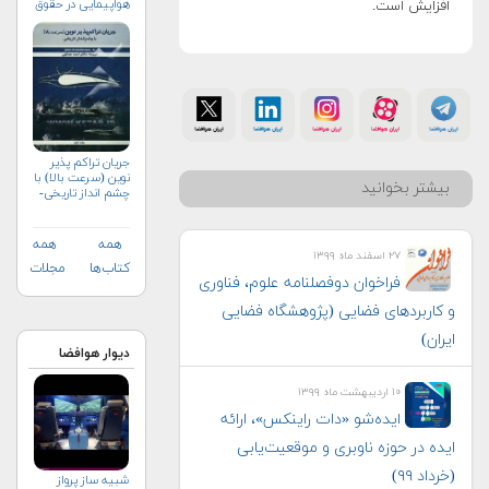
هواپیمایی در حقوق
افزایش است.
تطبیقی (+خرید)
جریان تراکم پذیر
نوین (سرعت بالا) با
بیشتر بخوانید
چشم انداز تاریخی-
جلد اول
همه
همه
۲۷ اسفند ماه ۱۳۹۹
کتاب‌ها
مجلات
فراخوان دوفصلنامه علوم، فناوری
و کاربردهای فضایی (پژوهشگاه فضایی
ایران)
دیوار هوافضا
۱۰ اردیبهشت ماه ۱۳۹۹
ایده‌شو «دات راینکس»، ارائه
ایده در حوزه ناوبری و موقعیت‌یابی
(خرداد ۹۹)
شبیه ساز پرواز