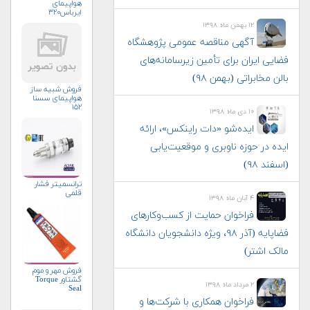
هواپیمای
ایرباس۳۲۰
۱۲ بهمن ماه ۱۳۹۸
آگهی مناقصه عمومی پژوهشگاه
فضایی ایران برای تأمین زیرسامانه‌های
بالن مخابراتی (بهمن ۹۸)
فروش شبیه ساز
هواپیمای سسنا
۱۵۲
۱۰ دی ماه ۱۳۹۸
ایده‌شو «دات راینکس»، ارائه
ایده در حوزه ناوبری و موقعیت‌یابی
(اسفند ۹۸)
ترانسمیتر فشار
قلمی
۴ آبان ماه ۱۳۹۸
فراخوان حمایت از کسب‌وکارهای
فضاپایه (آذر ۹۸، ویژه دانشجویان دانشگاه
مالک اشتر)
فروش مهر و موم
گشتاور Torque
۲ مرداد ماه ۱۳۹۸
Seal
فراخوان همکاری با شرکت‌ها و