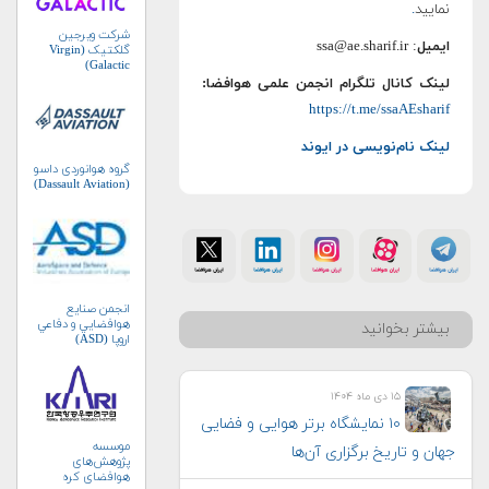
نمایید
.
شرکت ویرجین
ایمیل
: ssa@ae.sharif.ir
گلکتیک (Virgin
Galactic)
لینک کانال تلگرام انجمن علمی هوافضا:
https://t.me/ssaAEsharif
لینک نام‌نویسی در ایوند
گروه هوانوردی داسو
(Dassault Aviation)
انجمن صنايع
هوافضايي و دفاعي
بیشتر بخوانید
اروپا (ASD)
۱۵ دی ماه ۱۴۰۴
۱۰ نمایشگاه برتر هوایی و فضایی
موسسه
جهان و تاریخ برگزاری آن‌ها
پژوهش‌های
هوافضای کره