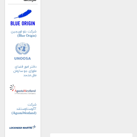
شرکت‌ها
شرکت بلو اوریجین
(Blue Origin)
دفتر امور فضای
ماورای جو سازمان
ملل متحد
(UNOOSA)
شرکت
آگوستاوستلند
(AgustaWestland)