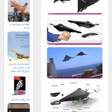
ماهنامه پهپادها و
آینده
آیرودینامیک (جریان
های تراکم پذیر
غیرلزج)-جلد سوم
لباس‌های فضایی