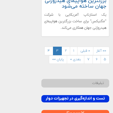
بزرگترین هواپیمای هیدروژنی
جهان ساخته می‌شود
یک استارتاپ آمریکایی با شرکت
"مگنیکس" برای ساخت بزرگترین هواپیمای
هیدروژنی جهان همکاری می‌کند.
«« آغاز
« قبلی
۱
۲
۳
۴
۵
۶
۷
بعدی »
پایان »»
تبلیغات