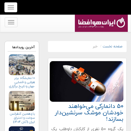
برای
نمایش
منو
برای
کلیک
نمایش
کنید
منو
کلیک
صفحه نخست
خبر
آخرین رویدادها
کنید
۱۰ نمایشگاه برتر
هوایی و فضایی
جهان و تاریخ برگزاری
آن‌ها
۵۰ دانمارکی می‌خواهند
خودشان موشک سرنشین‌دار
یازدهمین کنفرانس
بسازند!
سوخت و احتراق
ایران (آبان‌ ۱۴۰۴)
یک گروه ۵۰ نفری از کارکنان داوطلب یک