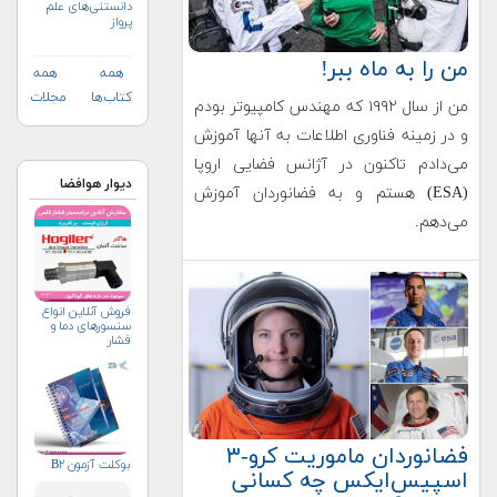
دانستنی‌های علم
پرواز
من را به ماه ببر!
همه
همه
کتاب‌ها
مجلات
من از سال ۱۹۹۲ که مهندس کامپیوتر بودم
و در زمینه فناوری اطلاعات به آنها آموزش
می‌دادم تاکنون در آژانس فضایی اروپا
دیوار هوافضا
(ESA) هستم و به فضانوردان آموزش
می‌دهم.
فروش آنلاین انواع
سنسورهای دما و
فشار
فضانوردان ماموریت کرو-۳
بوکلت آزمون B۲
اسپیس‌ایکس چه کسانی