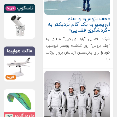
«جف بزوس» و «بلو
اوریجین» یک گام نزدیکتر به
«گردشگری فضایی»
شرکت فضایی "بلو اوریجین" متعلق به
"جف بزوس" روز گذشته بوستر نیوشپرد
خود را برای پانزدهمین آزمایش پرواز پرتاب
کرد.