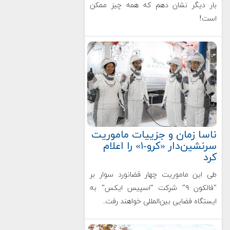
بار دیگر نشان دهم که همه چیز ممکن
است!
ناسا زمان و جزییات ماموریت
سرنشین‌دار «کرو-۱» را اعلام
کرد
طی این ماموریت چهار فضانورد سوار بر
"فالکون ۹" شرکت "اسپیس ایکس" به
ایستگاه فضایی بین‌المللی خواهند رفت.