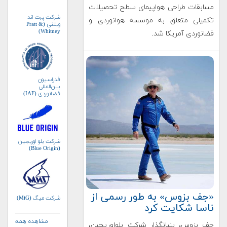
مسابقات طراحی هواپیمای سطح تحصیلات
شرکت پرت اند
تکمیلی متعلق به موسسه هوانوردی و
ویتنی (Pratt &
Whitney)
فضانوردی آمریکا شد.
فدراسیون
بین‌المللی
فضانوردی (IAF)
شرکت بلو اوریجین
(Blue Origin)
«جف بزوس» به طور رسمی از
شرکت میگ (MiG)
ناسا شکایت کرد
مشاهده همه
جف بزوس، بنیانگذار شرکت بلواوریجین،