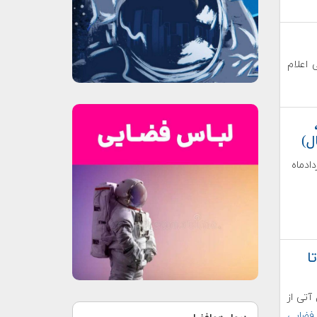
 اعلام
ادماه
ا
آتی از
 فضایی