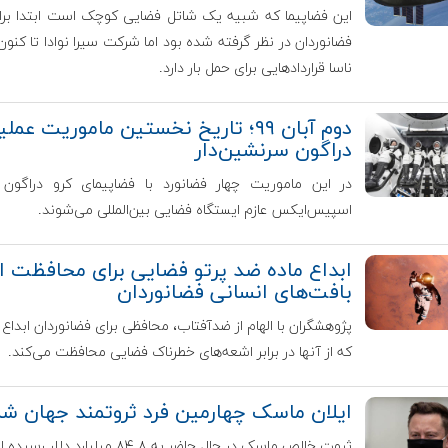
این فضاپیما که شبیه یک شاتل فضایی کوچک است ابتدا بر
فضانوردان در نظر گرفته شده بود اما شرکت سیرا نوادا تا کنون 
ناسا قراردادهایی برای حمل بار دارد.
دوم آبان ۹۹؛ تاریخ نخستین ماموریت عمل
دراگون سرنشین‌دار
در این ماموریت چهار فضانورد با فضاپیمای کرو دراگون
اسپیس‌ایکس عازم ایستگاه فضایی بین‌المللی می‌شوند.
ابداع ماده ضد پرتو فضایی برای محافظت از
بافت‌های انسانی فضانوردان
پژوهشگران با الهام از ضدآفتاب، محافظی برای فضانوردان ابداع ک
که از آنها در برابر اشعه‌های خطرناک فضایی محافظت می‌کند.
ایلان ماسک چهارمین فرد ثروتمند جهان ش
ثروت خالص ماسک در حال حاضر به ۸۴.۸ میلیارد دلار رسیده است.