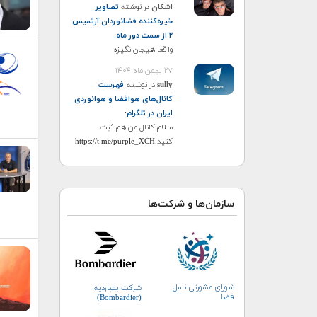
اشکان
در نوشته
تصاویر
خیره‌کننده فضانوردان آرتمیس
۲ از سمت دور ماه
:
واقعا هیجان‌انگیزه
۲۷ بهمن ماه ۱۴۰۴
sully
در نوشته
فهرست
کانال‌های هوافضا و هوانوردی
ایران در تلگرام
:
سلام کانال من هم ثبت
کنید.https://t.me/purple_XCH
سازمان‌ها و شرکت‌ها
شورای مشورتی نسل
شرکت بمباردیه
فضا
(Bombardier)