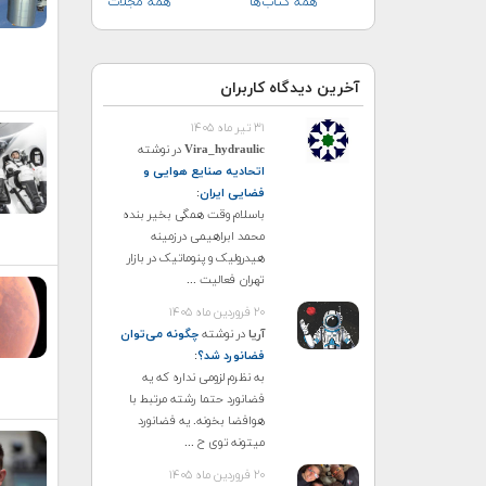
همه کتاب‌ها
همه مجلات
آخرین دیدگاه کاربران
۳۱ تیر ماه ۱۴۰۵
Vira_hydraulic
در نوشته
اتحادیه صنایع هوایی و
فضایی ایران
:
باسلام وقت همگی بخیر بنده
محمد ابراهیمی درزمینه
هیدرولیک و پنوماتیک در بازار
تهران فعالیت ...
۲۰ فروردین ماه ۱۴۰۵
آریا
در نوشته
چگونه می‌توان
فضانورد شد؟
:
به نظرم لزومی نداره که یه
فضانورد حتما رشته مرتبط با
هوافضا بخونه. یه فضانورد
میتونه توی ح ...
۲۰ فروردین ماه ۱۴۰۵