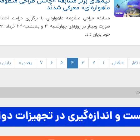
تیم‌های برتر مسابقه‌ «چالش طراحی منظومه
ماهواره‌ای» معرفی شدند
مسابقه طراحی منظومه ماهواره‌ای با برگزاری مراسم اختتا
خود پایان داد.
آغاز
« قبلی
۱
۲
۳
۴
۵
۶
۷
بعدی »
پایان »
ات