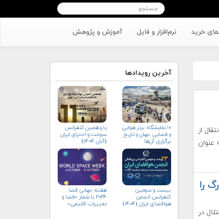
مای خرید
نرم‌افزار و فایل
آموزش و پژوهش
آخرین رویدادها
۱۰ نمایشگاه برتر هوایی
یازدهمین کنفرانس
تقال از
و فضایی جهان و تاریخ
سوخت و احتراق ایران
برگزاری آن‌ها
(آبان‌ ۱۴۰۴)
 عنوان
گ را
بیست و سومین
هفته جهانی فضا
کنفرانس انجمن
۲۰۲۴ با شعار «فضا و
هوافضای ايران (۱۴۰۴)
تغییرات اقلیمی»
(+پوستر)
لال در