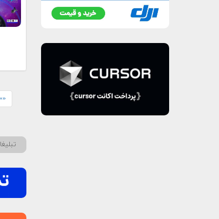
«« 
تبلیغ