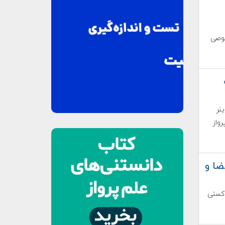
صوصی
نر
واز
ضا و
دکستی