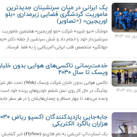
یک ایرانی در میان سرنشینان جدیدترین
ماموریت گردشگری فضایی زیرمداری «بلو
اوریجین» (+تصاویر)
موشک «نیو شپرد» شرکت «بلو اوریجین» هشتمین ماموریت
سرنشین‌دار خود را انجام داد و شش سرنشین از جمله دکتر «ایم
جهانگیر» متخصص قلب ایرانی-آمریکایی را به فضا فرستاد.
خدمت‌رسانی تاکسی‌های هوایی بدون خلبا
ویسک تا سال ۲۰۳۰
تاکسی هوایی بدون خلبان شرکت ویسک (Wisk) تحت
بوئینگ در حال کار روی نسل ششم خودروهای پرنده خود است 
وعده می‌دهد تا چهار مسافر و چمدان‌هایشان را در هر سفر جابجا
هزاران بالگرد الکتریکی
یک استارت‌آپ اتریشی به نام فلای‌نو (FlyNow) خبر گشایش