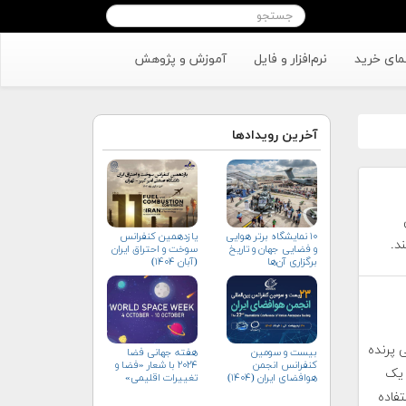
مای خرید
نرم‌افزار و فایل
آموزش و پژوهش
آخرین رویدادها
۱۰ نمایشگاه برتر هوایی
یازدهمین کنفرانس
د.
و فضایی جهان و تاریخ
سوخت و احتراق ایران
برگزاری آن‌ها
(آبان‌ ۱۴۰۴)
 پرنده
بیست و سومین
هفته جهانی فضا
کنفرانس انجمن
۲۰۲۴ با شعار «فضا و
 یک
هوافضای ايران (۱۴۰۴)
تغییرات اقلیمی»
(+پوستر)
فاده