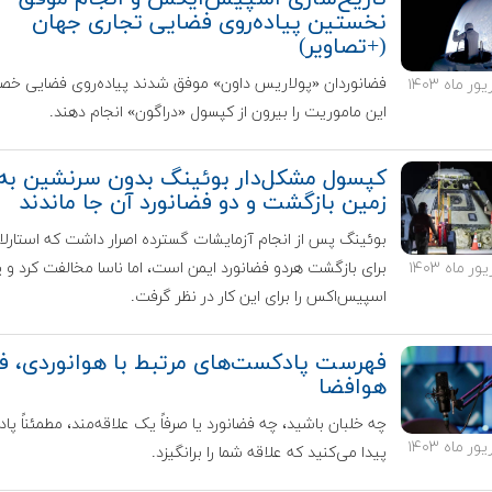
نخستین پیاده‌روی فضایی تجاری جهان
(+تصاویر)
فضانوردان «پولاریس داون» موفق شدند پیاده‌روی فضایی خ
این ماموریت را بیرون از کپسول «دراگون» انجام دهند.
کپسول مشکل‌دار بوئینگ بدون سرنشین به
زمین بازگشت و دو فضانورد آن جا ماندند
بوئینگ پس از انجام آزمایشات گسترده اصرار داشت که استارلای
برای بازگشت هردو فضانورد ایمن است، اما ناسا مخالفت کرد و پر
اسپیس‌اکس را برای این کار در نظر گرفت.
فهرست پادکست‌های مرتبط با هوانوردی، ف
هوافضا
چه خلبان باشید، چه فضانورد یا صرفاً یک علاقه‌مند، مطمئناً پا
پیدا می‌کنید که علاقه شما را برانگیزد.