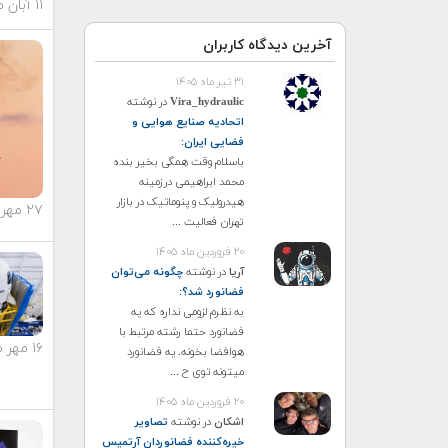
۱۱ آبان ماه ۱۴۰۳
آخرین دیدگاه کاربران
۳۱ تیر ماه ۱۴۰۵
Vira_hydraulic
در نوشته
اتحادیه صنایع هوایی و
فضایی ایران
:
باسلام وقت همگی بخیر بنده
محمد ابراهیمی درزمینه
هیدرولیک و پنوماتیک در بازار
۲۷ مهر ماه ۱۴۰۳
تهران فعالیت ...
۲۰ فروردین ماه ۱۴۰۵
آریا
در نوشته
چگونه می‌توان
فضانورد شد؟
:
به نظرم لزومی نداره که یه
فضانورد حتما رشته مرتبط با
۱۶ مهر ماه ۱۴۰۳
هوافضا بخونه. یه فضانورد
میتونه توی ح ...
۲۰ فروردین ماه ۱۴۰۵
اشکان
در نوشته
تصاویر
خیره‌کننده فضانوردان آرتمیس