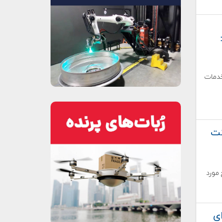
خدمات
کت
ج مورد
ای