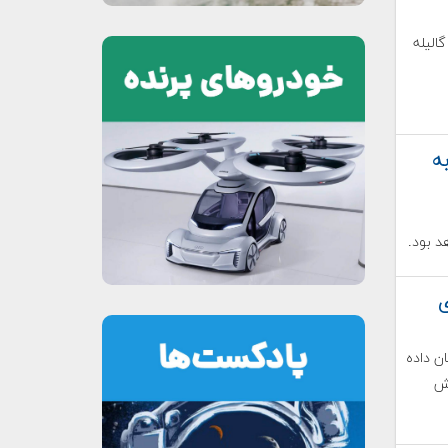
اس، بیدو، گالیله
به
د بود.
ی
AS) چراغ سبز نشان داده
 خود موسوم به MPH پیش