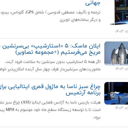
جهانی
ترجمه و تألیف: مصطفی قدوسی / شامل GPS، گلون
و دیگر سامانه‌های ناوبری
ایلان ماسک: ۵ «استارشیپ» بی‌سرنشین 
مریخ می‌فرستیم (+مجموعه تصاویر)
اگر همه ۵ استارشیپ بدون سرنشین به سلامت فرود آیند،
ماموریت‌های سرنشین‌دار ظرف چهار سال آینده امکان‌پذیر خواه
چراغ سبز ناسا به ماژول قمری ایتالیایی برا
برنامه آرتمیس
هیئت بازبینی ناسا به آژانس فضایی ایتالیا (I
است تا با توسعه زیستگاه سطح ماه
برود.