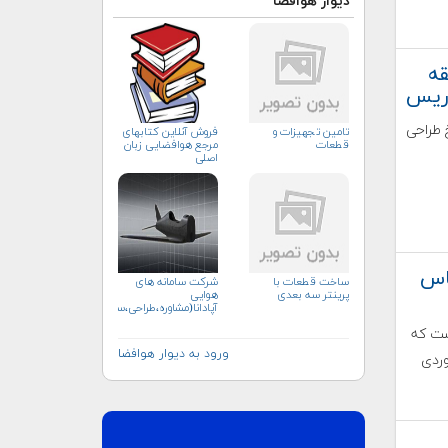
دیوار هوافضا
کس: ۲۰ دقیقه
اریس
یخ طراحی
تامین تجهیزات و
فروش آنلاین کتابهای
قطعات
مرجع هوافضایی زبان
اصلی
اس
ساخت قطعات با
شرکت سامانه های
پرینتر سه بعدی
هوایی
آپادانا(مشاوره،طراحی،ساخت)
ی است که
ورود به دیوار هوافضا
وردی