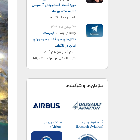
خیره‌کننده فضانوردان آرتمیس
۲ از سمت دور ماه
:
واقعا هیجان‌انگیزه
۲۷ بهمن ماه ۱۴۰۴
sully
در نوشته
فهرست
کانال‌های هوافضا و هوانوردی
ایران در تلگرام
:
سلام کانال من هم ثبت
کنید.https://t.me/purple_XCH
سازمان‌ها و شرکت‌ها
گروه هوانوردی داسو
شرکت ایرباس
(Dassault Aviation)
(Airbus)