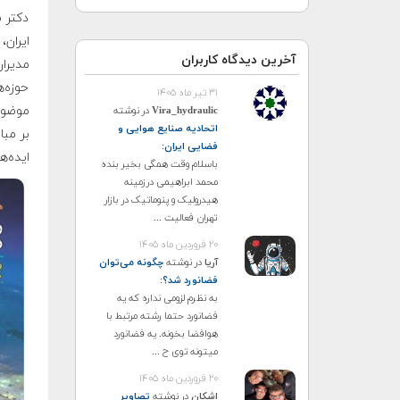
دکتر 
ایران،
آخرین دیدگاه کاربران
مدیران
حوزه‌
۳۱ تیر ماه ۱۴۰۵
موضوع
Vira_hydraulic
در نوشته
اتحادیه صنایع هوایی و
بر مبا
فضایی ایران
:
ایده‌ه
باسلام وقت همگی بخیر بنده
محمد ابراهیمی درزمینه
هیدرولیک و پنوماتیک در بازار
تهران فعالیت ...
۲۰ فروردین ماه ۱۴۰۵
آریا
در نوشته
چگونه می‌توان
فضانورد شد؟
:
به نظرم لزومی نداره که یه
فضانورد حتما رشته مرتبط با
هوافضا بخونه. یه فضانورد
میتونه توی ح ...
۲۰ فروردین ماه ۱۴۰۵
اشکان
در نوشته
تصاویر