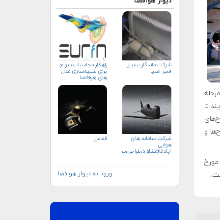
دیوار هوافضا
شرکت ماندگار بسپار
راهکار محاسبات سريع
فجر آسیا
براي شبیه‌سازی مدل
های هوافضا
مرحله
ند تا
ح‌های
‌ها و
شرکت سامانه های
الماس
هوایی
آپادانا(مشاوره،طراحی،ساخت)
 مورخ
ورود به دیوار هوافضا
ست.