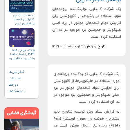
یک شرکت کانادایی تولیدکننده پروانه‌های
بیست و سومین
مورد استفاده در بالگردها، از نانوپوشش برای
کنفرانس انجمن
افزایش دوام تیغه‌های موتور در پره اصلی
هوافضای ايران
(۱۴۰۴)
هلیکوپتر و همچنین پره موجود در دم آن
استفاده کرده است.
تاریخ ویرایش:
۵ اردیبهشت ماه ۱۳۹۹
هفته جهانی فضا
۲۰۲۴ با شعار «فضا
و تغییرات اقلیمی»
(+پوستر)
کنفرانس‌ها
یک شرکت کانادایی تولیدکننده پروانه‌های
مسابقات
مورد استفاده در هلیکوپترها، از نانوپوشش
دوره‌ها
برای افزایش دوام تیغه‌های موتور در پره
نمایشگاه‌ها
اصلی هلیکوپتر و همچنین پره موجود در
دم آن استفاده کرده است.
به گزارش ستاد ویژه توسعه فناوری نانو،
مشتریان شرکت ون هورن اوییشن (Van
Horn Aviation (VHA)) ممکن است در