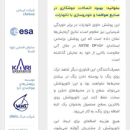
بخوانید:
بهبود اتصالات جوشکاری در
شرکت ایرباس
(Airbus)
صنایع هوافضا و خودروسازی با نانوذرات
این پوشش حاوی نانوذرات در برابر خوردگی
شیمیایی نیز مقاوم است، نتایج آزمایش‌ها
نشان داده است که این پوشش براساس
استاندارد ASTM D۴۷۵۲ در حلال‌ آلی
سازمان فضایی اروپا
(اِسا)
مقاومت بالایی از خود به نمایش گذاشته
است.
مصرف‌کنندگان این فناوری دیگر شاهد ترک
روی رنگ یا پوسته دادن رنگ در بیشتر
موسسه
محیط‌ها نخواهند بود و این نانوپوشش
پژوهش‌های
هوافضای کره
می‌تواند سطح را در محیط‌های خشن و
جنوبی (KARI)
سخت حفظ کند، این نانوپوشش روی
بالاترین سطح محصول به‌عنوان یک لایه
اضافه روی رنگ، به کار می‌رود
.
شرکت میگ (MiG)
هیچ هزینه اضافه‌ای برای ایجاد این
نانوپوشش از مشتریان گرفته نمی‌شود،