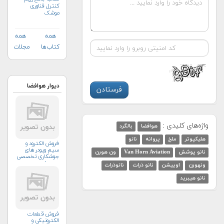
کنترل فناوری
موشک
همه
همه
کتاب‌ها
مجلات
دیوار هوافضا
واژه‌های کلیدی :
هوافضا
بالگرد
هلیکپوتر
ملخ
پروانه
نانو
فروش الکترود و
سیم وپودر های
نانو پوشش
Van Horn Aviation
ون هورن
جوشکاری تخصصی
ومعمولی
ونهورن
اوییشن
نانو ذرات
نانوذرات
نانو هیبرید
فروش قطعات
الکترونیکی و