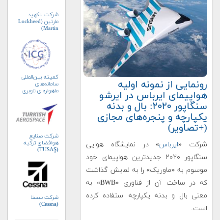
شرکت لاکهید
مارتین (Lockheed
Martin)
کمیته بین‌المللی
رونمایی از نمونه اولیه
سامانه‌های
ماهواره‌ای ناوبری
هواپیمای ایرباس در ایرشو
جهانی (ICG)
سنگاپور ۲۰۲۰: بال و بدنه
یکپارچه و پنجره‌های مجازی
(+تصاویر)
شرکت صنایع
هوافضای ترکیه
شرکت «
ایرباس
» در نمایشگاه هوایی
(TUSAŞ)
سنگاپور ۲۰۲۰ جدیدترین هواپیمای خود
موسوم به «ماوریک» را به نمایش گذاشت
که در ساخت آن از فناوری «BWB» به
معنی بال و بدنه یکپارچه استفاده کرده
شرکت سسنا
(Cessna)
است.