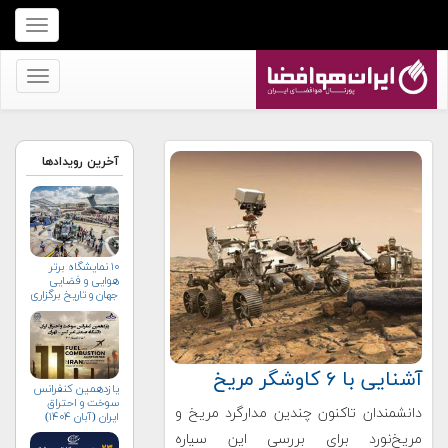
برای
نمایش
منو
برای
کلیک
نمایش
کنید
منو
کلیک
آخرین رویدادها
کنید
۱۰ نمایشگاه برتر
هوایی و فضایی
جهان و تاریخ برگزاری
آن‌ها
آشنایی با ۶ کاوشگر مریخ
یازدهمین کنفرانس
سوخت و احتراق
دانشمندان تاکنون چندین مدارگرد مریخ و
ایران (آبان‌ ۱۴۰۴)
مریخ‌نورد برای بررسی این سیاره