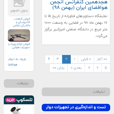
هجدهمین کنفرانس انجمن
هوافضای ایران (بهمن ۹۸)
نمایشگاه دستاوردهای فناورانه از تاریخ ۱۵ تا
فروش قطعات
الکترونیکی و
۱۷ بهمن ماه ۹۸ در فضایی به وسعت ۱۰۰۰
مکانیکی نظامی
متر مربع در دانشگاه صنعتی امیرکبیر برگزار
می‌گردد.
فروش انواع پهپاد و
تجهيزات هوايي
«« آغاز
« قبلی
۱
۲
۳
۴
ورود به دیوار
هوافضا
۵
۶
۷
بعدی »
پایان »»
تبلیغات
تبلیغات