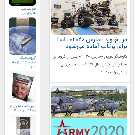
هواشناسی
هلیكوپتر
مریخ‌نورد «مارس ۲۰۲۰» ناسا
برای پرتاب آماده می‌شود
کاوشگر مریخ «مارس ۲۰۲۰» پس از فرود بر
آیرودینامیک
ماوراءصوت لزج-جلد
سطح مریخ در سال ۲۰۲۱ باید مسیرهای
دوم
زیادی را بپیماید.
درس‌آموخته‌هایی از
هوافضای آمریکا