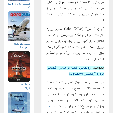
مریخ‌نورد "فرصت" (Opportunity) را نشان
آشنایی با پرواز (جلد
۱)
می‌دهد. در این تصاویر پانوراما، تصاویری از
سه فیلتر دوربینی مختلف ترکیب شده
است
.
"جان کالاس" (John Callas) مدیر پروژه
"فرصت" از آزمایشگاه پیشرانش جت ناسا
(JPL) اظهار کرد، این پانورامای نهایی مظهر
نشریه هوانوردی
چیزی است که باعث شده کاوشگر فرصت
Aeropub
برای ما یک ماموریت بزرگ و چشمگیر
اکتشافی باشد.
بخوانید:
رونمایی ناسا از لباس فضایی
پروژه آرتمیس (+تصاویر)
در سمت راست مرکز تصویر شاهد دهانه
فصلنامه پيك
هوافضا
"Endeavour" در سطح سیاره سرخ هستیم.
سمت چپ آن هم کاوشگر شروع به طی
مسیری کرده که دانشمندان قصد بررسی
ویژگی‌های ‌مریخ‌شناسی آن را داشتند.
ناسا
در توضیح ماموریت کاوشگر "فرصت" اظهار