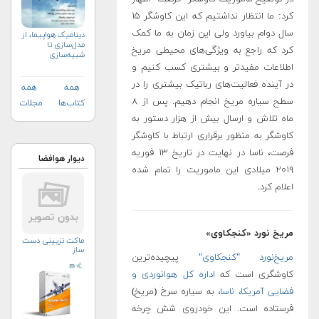
کرد: ما انتظار نداشتیم که این کاوشگر ۱۵
سال دوام بیاورد ولی این زمان به ما کمک
دینامیک هواپیما، از
مدل‌سازی تا
کرد که راجع به ویژگی‌های محیطی مریخ
شبیه‌سازی
اطلاعات مفیدتر و بیشتری کسب کنیم و
در آینده فعالیت‌های رباتیک بیشتری را در
همه
همه
سطح سیاره مریخ انجام دهیم. پس از ۸
کتاب‌ها
مجلات
ماه تلاش و ارسال بیش از هزار دستور به
کاوشگر به منظور برقراری ارتباط با کاوشگر
فرصت، ناسا در نهایت در تاریخ ۱۳ فوریه
دیوار هوافضا
۲۰۱۹ میلادی این ماموریت را تمام شده
اعلام کرد.
مریخ نورد «کنجکاوی»
ماکت تزیینی دست
ساز
مریخ‌نورد "کنجکاوی"
پیچیده‌ترین
کاوشگری است که
اداره کل هوانوردی و
فضایی آمریکا، ناسا،
به سیاره سرخ (مریخ)
فرستاده است. این خودروی شش چرخه