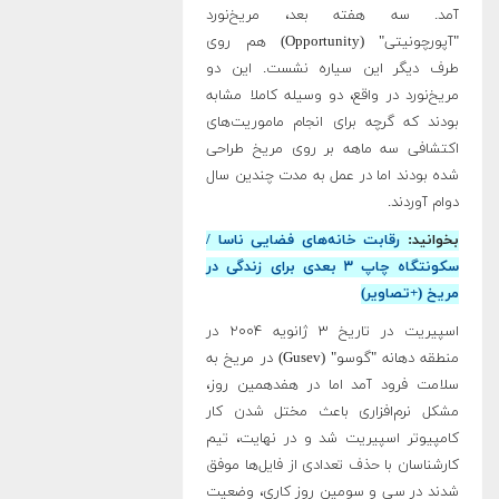
آمد. سه هفته بعد، مریخ‌نورد
"آپورچونیتی" (Opportunity) هم روی
طرف دیگر این سیاره نشست. این دو
مریخ‌نورد در واقع، دو وسیله کاملا مشابه
بودند که گرچه برای انجام ماموریت‌های
اکتشافی سه ماهه بر روی مریخ طراحی
شده بودند اما در عمل به مدت چندین سال
دوام آوردند.
بخوانید:
رقابت خانه‌های فضایی ناسا /
سکونتگاه چاپ ۳ بعدی برای زندگی در
مریخ (+تصاویر)
اسپیریت در تاریخ ۳ ژانویه ۲۰۰۴ در
منطقه دهانه "گوسو" (Gusev) در مریخ به
سلامت فرود آمد اما در هفدهمین روز،
مشکل نرم‌افزاری باعث مختل شدن کار
کامپیوتر اسپیریت شد و در نهایت، تیم
کارشناسان با حذف تعدادی از فایل‌ها موفق
شدند در سی و سومین روز کاری، وضعیت