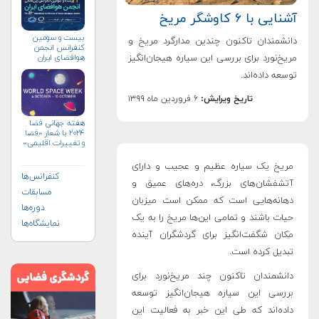
آشنایی با ۶ کاوشگر مریخ
بیست و سومین
دانشمندان تاکنون چندین مدارگرد مریخ و
کنفرانس انجمن
هوافضای ايران
مریخ‌نورد برای بررسی این سیاره هیجان‌انگیز
(۱۴۰۴)
توسعه داده‌اند.
تاریخ ویرایش:
۶ فروردین ماه ۱۳۹۹
هفته جهانی فضا
۲۰۲۴ با شعار «فضا
و تغییرات اقلیمی»
(+پوستر)
مریخ یک سیاره عظیم و عجیب و دارای
کنفرانس‌ها
آتشفشان‌های بزرگ، دره‌های عمیق و
مسابقات
دهانه‌هایی است که ممکن است میزبان
دوره‌ها
حیات باشند و تمامی این‌ها مریخ را به یک
نمایشگاه‌ها
مکان شگفت‌انگیز برای گردشگران آینده
تبدیل کرده است
.
دانشمندان تاکنون چند مریخ‌نورد برای
بررسی این سیاره هیجان‌انگیز توسعه
داده‌اند که طی این خبر به فعالیت این