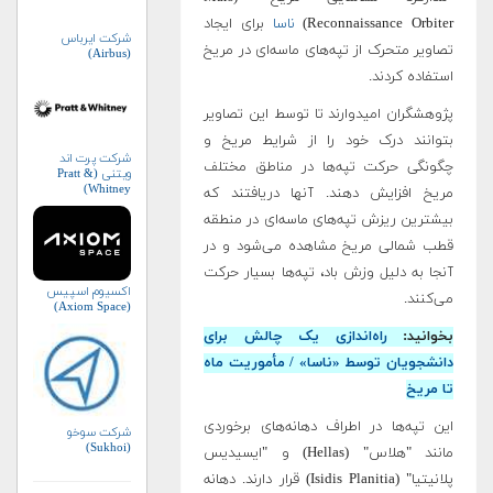
Reconnaissance Orbiter)
ناسا
برای ایجاد
شرکت ایرباس
تصاویر متحرک از تپه‌های ماسه‌ای در مریخ
(Airbus)
استفاده کردند.
پژوهشگران امیدوارند تا توسط این تصاویر
بتوانند درک خود را از شرایط مریخ و
شرکت پرت اند
چگونگی حرکت تپه‌ها در مناطق مختلف
ویتنی (Pratt &
Whitney)
مریخ افزایش دهند. آنها دریافتند که
بیشترین ریزش تپه‌های ماسه‌ای در منطقه
قطب شمالی مریخ مشاهده می‌شود و در
آنجا به دلیل وزش باد، تپه‌ها بسیار حرکت
اکسیوم اسپیس
می‌کنند.
(Axiom Space)
بخوانید:
راه‌اندازی یک چالش برای
دانشجویان توسط «ناسا» / مأموریت ماه
تا مریخ
این تپه‌ها در اطراف دهانه‌های برخوردی
شرکت سوخو
(Sukhoi)
مانند "هلاس" (Hellas) و "ایسیدیس
پلانیتیا" (Isidis Planitia) قرار دارند. دهانه