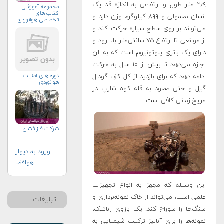
۲٫۹ متر طول و ارتفاعی به اندازه قد یک
مجموعه آموزشی
کتاب های
انسان معمولی و ۸۹۹ کیلوگرم وزن دارد و
تخصصی هوانوردی
می‌تواند بر روی سطح سیاره حرکت کند و
از موانعی تا ارتفاع ۷۵ سانتی‌متر بالا رود و
دارای یک باتری پلوتونیوم است که به آن
اجازه می‌دهد تا بیش از ۱۰ سال به حرکت
دوره های امنیت
ادامه دهد که برای بازدید از کل کفِ گودال
هوانوردی
گیل و حتی صعود به قله کوه شارپ در
مریخ زمانی کافی است
.
شرکت فلزافشان
ورود به دیوار
هوافضا
این وسیله که مجهز به انواع تجهیزات
علمی است، می‌تواند از خاک نمونه‌برداری و
تبلیغات
سنگ‌ها را سوراخ کند. یک بازوی رباتیک،
نمونه‌ها را برای آنالیز ترکیب شیمیایی به