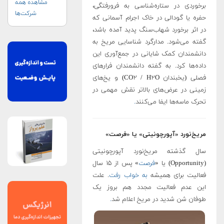
مشاهده همه
برخوردی در ستاره‌شناسی به فرورفتگی،
شرکت‌ها
حفره یا گودالی در خاک اجرام آسمانی که
در اثر برخورد شهاب‌سنگ پدید آمده باشد،
گفته می‌شود. مدارگرد شناسایی مریخ به
دانشمندان کمک شایانی در جمع‌آوری این
داده‌ها کرد. به گفته دانشمندان فرارهای
فصلی (یخبندان CO۲ / H۲O) و یخ‌های
زمینی در عرض‌های بالاتر نقش مهمی در
تحرک ماسه‌ها ایفا می‌کنند
.
مریخ‌نورد «آپورچونیتی» یا «فرصت»
سال گذشته مریخ‌نورد آپورچونیتی
(Opportunity) یا «
فرصت
» پس از ۱۵ سال
فعالیت برای همیشه
به خواب رفت
. علت
این عدم فعالیت مجدد هم بروز یک
طوفان شن شدید در مریخ اعلام شد
.