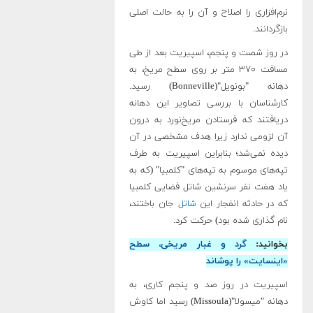
نرم‌افزاری را اصلاح و آن را به حالت اصلی
بازگردانند
.
در روز شصت و پنجم، اسپیریت بعد از طی
مسافت ۳۷۰ متر بر روی سطح مریخ، به
دهانه "بونویل"(Bonneville) رسید.
کارشناسان با بررسی تصاویر این دهانه
دریافتند که فرستادن مریخ‌نورد به درون
آن لزومی ندارد زیرا هدف مشخصی در آن
دیده نمی‌شد؛ بنابراین اسپیریت به طرف
تپه‌های موسوم به تپه‌های "کلمبیا" (که به
یاد هفت نفر سرنشین شاتل فضایی کلمبیا
که در حادثه انفجار این
شاتل
جان باختند،
نام گذاری شده بود) حرکت کرد.
بخوانید:
گرد و غبار مریخی، سطح
«اینسایت» را پوشاند
اسپیریت در روز صد و پنجم کاری، به
دهانه "میسولا"(Missoula) رسید اما کاوش