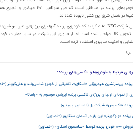
له تلاش‌هایی که مورد حمایت دولت ژاپن قرار دارد، ساخت یک مسیر آزمایشی 
برای خودروهای پرنده در مناطقی است که طی سونامی ۲۰۱۱ میلادی 
ما در شمال شرق این کشور نابوده شده‌اند.
محققان شرکت NEC اعلام کردند که خودروی پرنده آنها برای پروازهای غیر سرنشین‌دا
 تحویل کالا طراحی شده است اما از فناوری این شرکت در سایر عملیات خود م
ضایی و امنیت سایبری استفاده کرده است.
یرنا
های مرتبط با خودروها و تاکسی‌های پرنده:
پرنده بی‌سرنشین هیدروژنی «اسکای»، تلفیقی از خودرو شاسی‌بلند و هلی‌کوپتر (+تص
ی از نمونه‌ی اولیه‌ی پروژه‌ی تاکسی پرنده ایرباس موسوم به «واهانا»
پرنده «نکسوس» شرکت بل (+تصاویر و ویدیو)
پرنده «ولوکوپتر» این بار در آسمان سنگاپور (+تصاویر)
توسط «سامسون اسکای» (+تصاویر)