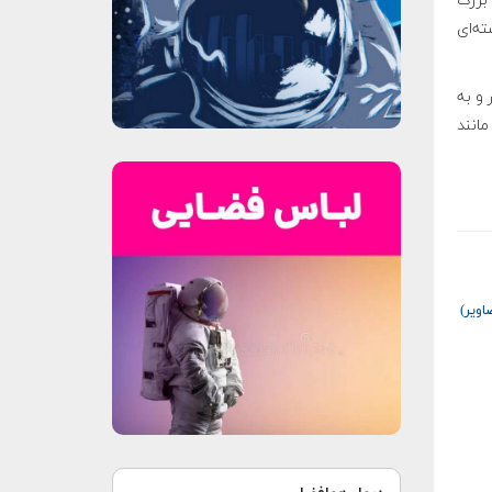
بزرگ
و فجایع هسته‌ای
ر و به
انند
اویر)