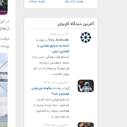
همه کتاب‌ها
همه مجلات
در این
آخرین دیدگاه کاربران
ارتفاع ۱۰ فوتی زمین پرواز کر
۳۱ تیر ماه ۱۴۰۵
Vira_hydraulic
در نوشته
پرنده 
اتحادیه صنایع هوایی و
فضایی ایران
:
باسلام وقت همگی بخیر بنده
محمد ابراهیمی درزمینه
هیدرولیک و پنوماتیک در بازار
تهران فعالیت ...
۲۰ فروردین ماه ۱۴۰۵
آریا
در نوشته
چگونه می‌توان
فضانورد شد؟
:
به نظرم لزومی نداره که یه
فضانورد حتما رشته مرتبط با
هوافضا بخونه. یه فضانورد
میتونه توی ح ...
۲۰ فروردین ماه ۱۴۰۵