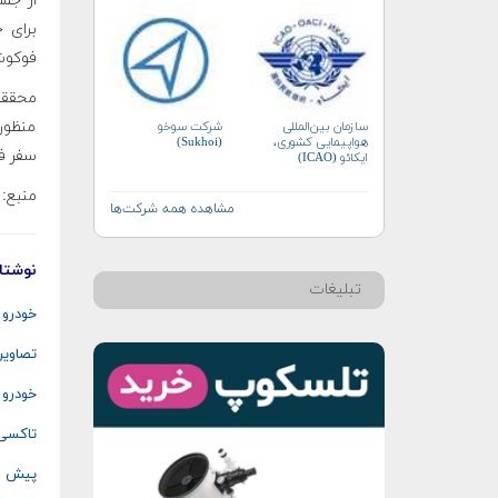
از جم
فوکوشی
منظور
سازمان بین‌المللی
شرکت سوخو
هواپیمایی کشوری،
(Sukhoi)
سفر ف
ایکائو (ICAO)
منبع: ا
مشاهده همه شرکت‌ها
نوشتار
تبلیغات
خودرو 
تصاویر
خودرو 
تاکسی 
پیش فروش ۸۰۰ خودرو پرنده 