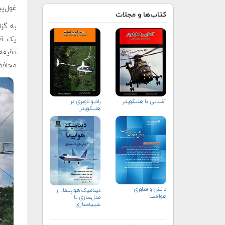
غول‌پی
کتاب‌ها و مجلات
یک قف
محافظت ا
رادیو ناوبری در
آشنایی با هلیكوپتر
هلیکوپتر
دانش و فناوری
دینامیک هواپیما، از
هوافضا
مدل‌سازی تا
شبیه‌سازی