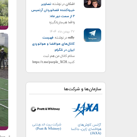
اشکان
در نوشته
تصاویر
خیره‌کننده فضانوردان آرتمیس
۲ از سمت دور ماه
:
واقعا هیجان‌انگیزه
۲۷ بهمن ماه ۱۴۰۴
sully
در نوشته
فهرست
کانال‌های هوافضا و هوانوردی
ایران در تلگرام
:
سلام کانال من هم ثبت
کنید.https://t.me/purple_XCH
سازمان‌ها و شرکت‌ها
شرکت پرت اند ویتنی
آژانس کاوش‌های
(Pratt & Whitney)
هوافضای ژاپن، جاکسا
(JAXA)