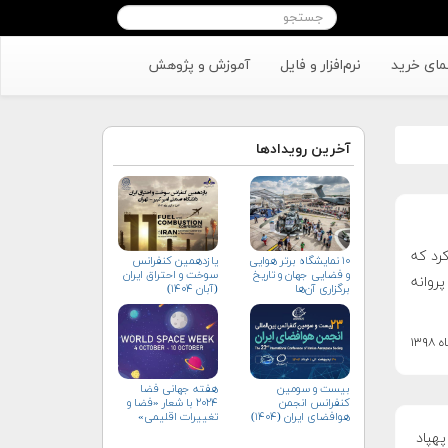
مای خرید
نرم‌افزار و فایل
آموزش و پژوهش
آخرین رویدادها
رد که
۱۰ نمایشگاه برتر هوایی
یازدهمین کنفرانس
و فضایی جهان و تاریخ
سوخت و احتراق ایران
روانه
برگزاری آن‌ها
(آبان‌ ۱۴۰۴)
بیست و سومین
هفته جهانی فضا
کنفرانس انجمن
۲۰۲۴ با شعار «فضا و
هوافضای ايران (۱۴۰۴)
تغییرات اقلیمی»
(+پوستر)
هپاد