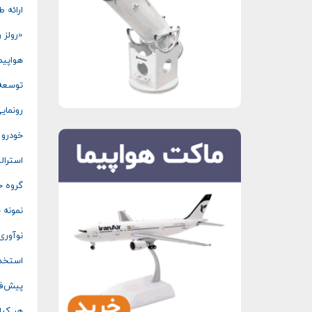
ارائه 
«رولز 
هواپیمای مسافری ع
توسعه 
رونمای
خودرو 
استرال
گروه خ
نمونه 
نوآوری
استخدا
پیش‌فر
هر کیلومتر ۱.۵ دلار؛ حداکثر کرا