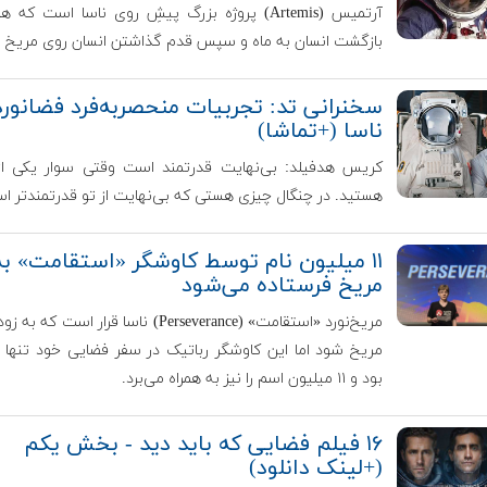
آرتمیس (Artemis) پروژه بزرگ پیشِ روی ناسا است ک
بازگشت انسان به ماه و سپس قدم گذاشتن انسان روی مریخ 
سخنرانی تد: تجربیات منحصربه‌فرد فضانورد
ناسا (+تماشا)
کریس هدفیلد: بی‌نهایت قدرتمند است وقتی سوار یکی از 
هستید. در چنگال چیزی هستی که بی‌نهایت از تو قدرتمندتر ا
۱۱ میلیون نام توسط کاوشگر «استقامت» به
مریخ فرستاده می‌شود
مریخ‌نورد «استقامت» (Perseverance) ناسا قرار است ک
مریخ شود اما این کاوشگر رباتیک در سفر فضایی خود تنها 
بود و ۱۱ میلیون اسم را نیز به همراه می‌برد.
۱۶ فیلم فضایی که باید دید - بخش یکم
(+لینک دانلود)