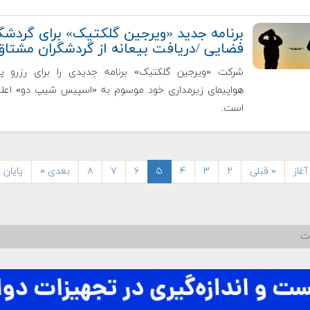
برنامه جدید «ویرجین گلکتیک» برای گردشگ
فضایی /دریافت بیعانه از گردشگران مشتاق
شرکت «ویرجین گلکتیک» برنامه جدیدی را برای رزرو پرو
هواپیمای زیرمداری خود موسوم به «اسپیس شیپ‌ دو» اعلا
است.
آغاز
« قبلی
۲
۳
۴
۵
۶
۷
۸
بعدی »
پایان 
ات