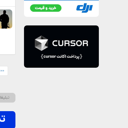
«« 
تبلیغ