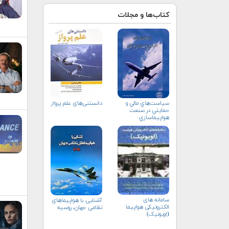
کتاب‌ها و مجلات
سياست‌هاي مالي و
دانستنی‌های علم پرواز
حمايتي در صنعت
هواپيماسازي
غيرنظامي+دریافت
نسخه‌ الکترونیکی
سامانه های
آشنایی با هواپیماهای
الکترونیکی هواپیما
نظامی جهان، روسیه
(اویونیک)