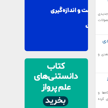
جدیدی
حصولات
دی
عدی و
‌ها و
M۲M X-Ha) راه‌اندازی کرده