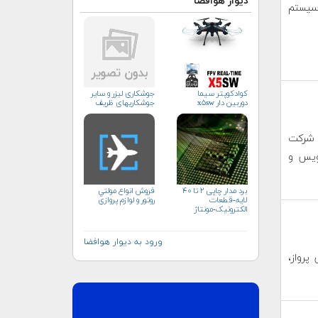
دیوار هوافضا
سیستم
کوادکوپتر سیما
جوشکاری لیزر و سایر
دوربین دار x۵sw
جوشکاریهای ظریف
ی شرکت
ویس و
برد مدار چاپی ۲ تا ۴۰
فروش انواع مولتي
لایه-قطعات
روتور و لوازم پروازي
الکترونیک-مونتاژ
ورود به دیوار هوافضا
پرواز،