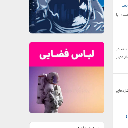
تقامت» یا
ند، در
ر دچار
زه‌های