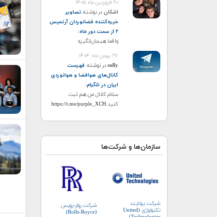
۲۰ فروردین ماه ۱۴۰۵
اشکان
در نوشته
تصاویر
خیره‌کننده فضانوردان آرتمیس
۲ از سمت دور ماه
:
واقعا هیجان‌انگیزه
۲۷ بهمن ماه ۱۴۰۴
sully
در نوشته
فهرست
کانال‌های هوافضا و هوانوردی
ایران در تلگرام
:
سلام کانال من هم ثبت
کنید.https://t.me/purple_XCH
سازمان‌ها و شرکت‌ها
شرکت یونایتد
شرکت رولز-رویس
تکنولوژی (United
(Rolls-Royce)
Technologies)