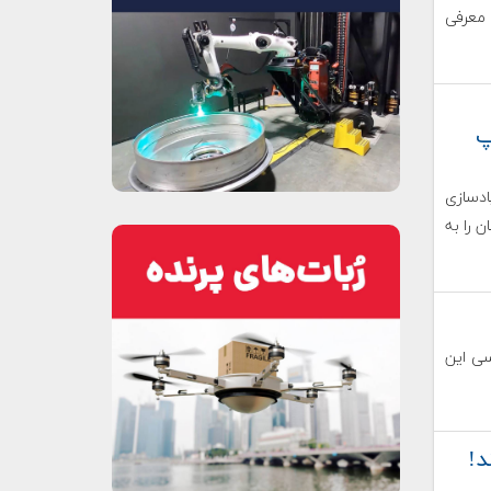
 معرفی
پ
ادسازی
 را به
سی این
د!