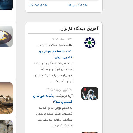
همه کتاب‌ها
همه مجلات
آخرین دیدگاه کاربران
۳۱ تیر ماه ۱۴۰۵
Vira_hydraulic
در نوشته
اتحادیه صنایع هوایی و
فضایی ایران
:
باسلام وقت همگی بخیر بنده
محمد ابراهیمی درزمینه
هیدرولیک و پنوماتیک در بازار
تهران فعالیت ...
۲۰ فروردین ماه ۱۴۰۵
آریا
در نوشته
چگونه می‌توان
فضانورد شد؟
:
به نظرم لزومی نداره که یه
فضانورد حتما رشته مرتبط با
هوافضا بخونه. یه فضانورد
میتونه توی ح ...