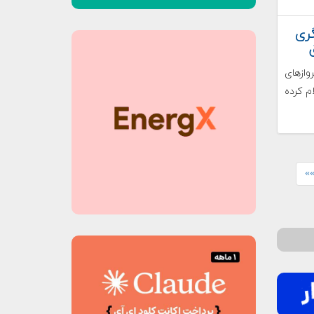
ری
ازهای
م کرده
»»