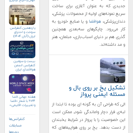
جهان و تاریخ برگزاری
آن‌ها
جدیدی که به عنوان آغازی برای ساخت
سریع نمونه‌های اولیه از محصولات پزشکی،
دندان‌پزشکی،
هوافضا
و یا صنایع خودرو به
یازدهمین کنفرانس
کار می‌رود. چاپگرهای سه‌بعدی همچنین
سوخت و احتراق
ایران (آبان‌ ۱۴۰۴)
گذری هم بر دنیای اسباب‌بازی، مبلمان، هنر
و مد داشته‌اند.
بیست و سومین
کنفرانس انجمن
هوافضای ايران
(۱۴۰۴)
تشکیل یخ بر روی بال و
مسئله ایمنی پرواز
هفته جهانی فضا
۲۰۲۴ با شعار «فضا
الی که طراحی آن به گونه ای بوده تا ابتدا از
و تغییرات اقلیمی»
(+پوستر)
لبه‌ی فرار دچار واماندگی شود٬ ممکن است
کنفرانس‌ها
این خصوصیت را با پرواز در شرایط یخبندان
مسابقات
از دست بدهد. یخ بر روی هواپیماهای که
دوره‌ها