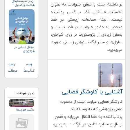
آن در سيستم‏هاي
بر داشته است و نقش حیوانات به عنوان
هدايت و كنترل
نخستین مسافران فضا بر کسی پوشیده
نیست. البته مطالعات زیستی در فضا
منحصر به حضور حیوانات در فضا نیست و
بخش زیادی از پژوهش‌ها بر روی گیاهان،
سلول‌ها و سایر ارگانیسم‌های زیستی صورت
عوامل انسانی در
می‌پذیرد.
هوانوردی
همه
همه
کتاب‌ها
مجلات
آشنایی با کاوشگر فضایی
دیوار هوافضا
کاوشگر فضایی عبارت است از محموله
علمی‌ـ‌پژوهشی که به وسیله یک
ماکت هواپیما
پرتاب‌کننده به فضا انتقال می‌یابد و ضمن
ارسال و مخابره نتایج، در بازگشت به زمین،